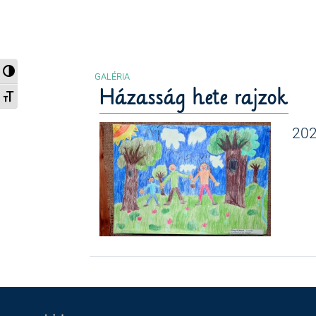
Nagy kontraszt váltása
Házasság hete rajzok
Betűméret váltása
202