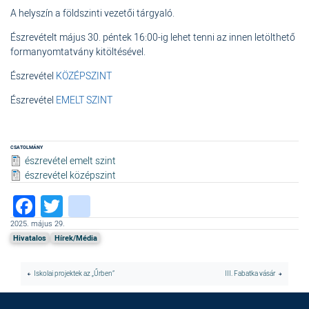
A helyszín a földszinti vezetői tárgyaló.
Észrevételt május 30. péntek 16:00-ig lehet tenni az innen letölthető
formanyomtatvány kitöltésével.
Észrevétel
KÖZÉPSZINT
Észrevétel
EMELT SZINT
CSATOLMÁNY
észrevétel emelt szint
észrevétel középszint
Facebook
Twitter
instagram
2025. május 29.
Hivatalos
Hírek/Média
Iskolai projektek az „Űrben”
III. Fabatka vásár