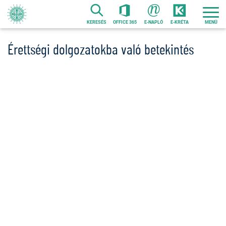
Ugrás
a
KERESÉS
OFFICE 365
E-NAPLÓ
E-KRÉTA
tartalomra
Érettségi dolgozatokba való betekintés