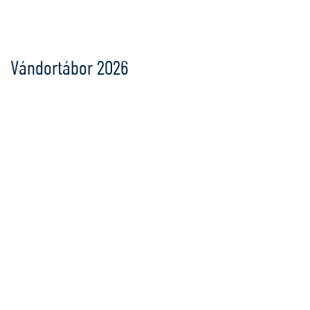
Ugrás
a
tartalomra
Vándortábor 2026