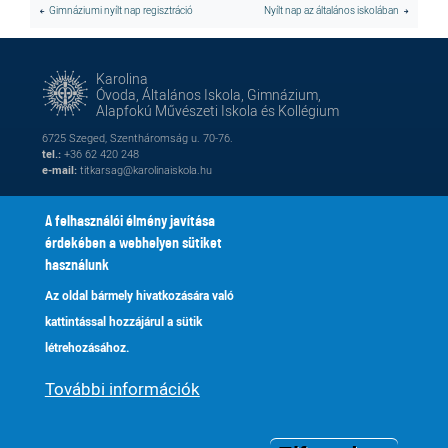
Gimnáziumi nyílt nap regisztráció
Nyílt nap az általános iskolában
Karolina
Óvoda, Általános Iskola, Gimnázium,
Alapfokú Művészeti Iskola és Kollégium
6725 Szeged, Szentháromság u. 70-76.
tel.:
+36 62 420 248
e-mail:
titkarsag@karolinaiskola.hu
A felhasználói élmény javítása
érdekében a webhelyen sütiket
FACEBOOK
YOUTUBE
használunk
Az oldal bármely hivatkozására való
Naptár
Kik vagyunk
Lábléc
Footer
kattintással hozzájárul a sütik
Alapítvány
Fenntartónk
2
menu
létrehozásához.
Galéria
Tanároknak
További információk
Adatkezelés
Kapcsolat