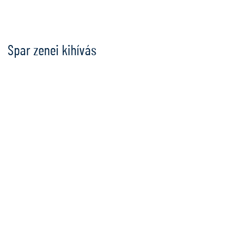
Ugrás
a
tartalomra
Spar zenei kihívás