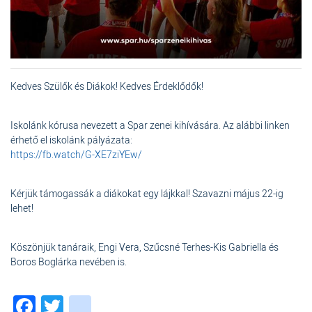
Kedves Szülők és Diákok! Kedves Érdeklődők!
Iskolánk kórusa nevezett a Spar zenei kihívására. Az alábbi linken
érhető el iskolánk pályázata:
https://fb.watch/G-XE7ziYEw/
Kérjük támogassák a diákokat egy lájkkal! Szavazni május 22-ig
lehet!
Köszönjük tanáraik, Engi Vera, Szűcsné Terhes-Kis Gabriella és
Boros Boglárka nevében is.
Facebook
Twitter
instagram