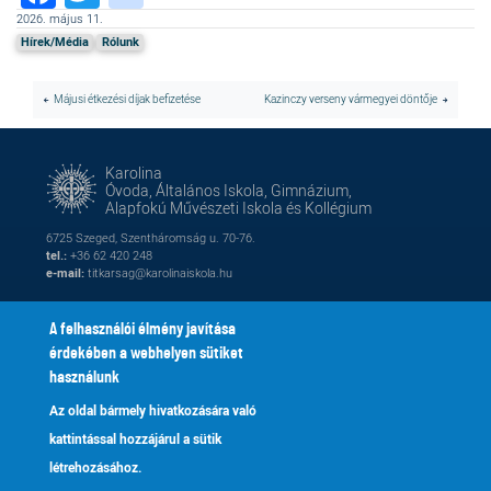
2026. május 11.
Hírek/Média
Rólunk
Májusi étkezési díjak befizetése
Kazinczy verseny vármegyei döntője
Karolina
Óvoda, Általános Iskola, Gimnázium,
Alapfokú Művészeti Iskola és Kollégium
6725 Szeged, Szentháromság u. 70-76.
tel.:
+36 62 420 248
e-mail:
titkarsag@karolinaiskola.hu
A felhasználói élmény javítása
érdekében a webhelyen sütiket
FACEBOOK
YOUTUBE
használunk
Az oldal bármely hivatkozására való
Naptár
Kik vagyunk
Lábléc
Footer
kattintással hozzájárul a sütik
Alapítvány
Fenntartónk
2
menu
létrehozásához.
Galéria
Tanároknak