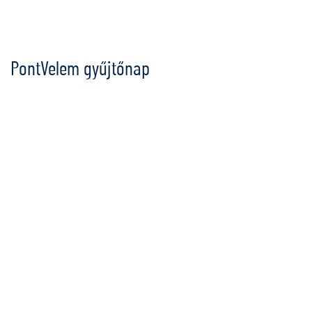
Ugrás
a
tartalomra
PontVelem gyűjtőnap