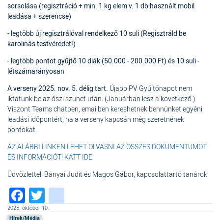
sorsolása
(regisztráció + min. 1 kg elem v. 1 db használt mobil
leadása + szerencse)
- legtöbb új regisztrálóval rendelkező 10 suli
(Regisztráld be
karolinás testvéredet!)
- legtöbb pontot gyűjtő 10 diák (50.000 - 200.000 Ft) és 10 suli -
létszámarányosan
A verseny 2025. nov. 5. délig tart.
Újabb PV Gyűjtőnapot nem
iktatunk be az őszi szünet után. (Januárban lesz a következő.)
Viszont Teams chatben, emailben kereshetnek bennünket egyéni
leadási időpontért, ha a verseny kapcsán még szeretnének
pontokat.
AZ ALÁBBI LINKEN LEHET OLVASNI AZ ÖSSZES DOKUMENTUMOT
ÉS INFORMÁCIÓT!
⁠
KATT IDE
Üdvözlettel: Bányai Judit és Magos Gábor, kapcsolattartó tanárok
Facebook
Twitter
instagram
2025. október 10.
Hírek/Média