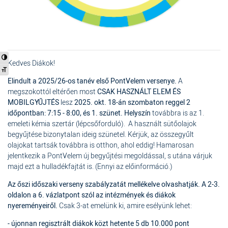
Nagy kontraszt váltása
Kedves Diákok!
Betűméret váltása
Elindult a 2025/26-os tanév első PontVelem versenye.
A
megszokottól eltérően most
CSAK HASZNÁLT ELEM ÉS
MOBILGYŰJTÉS
lesz
2025. okt. 18-án szombaton reggel 2
időpontban: 7:15 - 8:00, és 1. szünet.
Helyszín
továbbra is az 1.
emeleti kémia szertár (lépcsőforduló). A használt sütőolajok
begyűjtése bizonytalan ideig szünetel. Kérjük, az összegyűlt
olajokat tartsák továbbra is otthon, ahol eddig! Hamarosan
jelentkezik a PontVelem új begyűjtési megoldással, s utána várjuk
majd ezt a hulladékfajtát is. (Ennyi az előinformáció.)
Az őszi időszaki verseny szabályzatát mellékelve olvashatják.
A 2-3.
oldalon a 6. vázlatpont szól az intézmények és diákok
nyereményeiről.
Csak 3-at emelünk ki, amire esélyünk lehet:
- újonnan regisztrált diákok közt hetente 5 db 10.000 pont