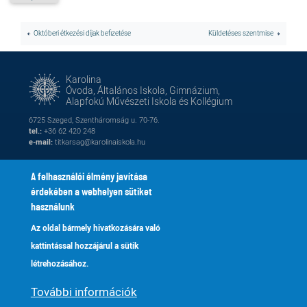
Októberi étkezési díjak befizetése
Küldetéses szentmise
Karolina
Óvoda, Általános Iskola, Gimnázium,
Alapfokú Művészeti Iskola és Kollégium
6725 Szeged, Szentháromság u. 70-76.
tel.:
+36 62 420 248
e-mail:
titkarsag@karolinaiskola.hu
A felhasználói élmény javítása
érdekében a webhelyen sütiket
FACEBOOK
YOUTUBE
használunk
Az oldal bármely hivatkozására való
Naptár
Kik vagyunk
Lábléc
Footer
kattintással hozzájárul a sütik
Alapítvány
Fenntartónk
2
menu
létrehozásához.
Galéria
Tanároknak
További információk
Adatkezelés
Kapcsolat