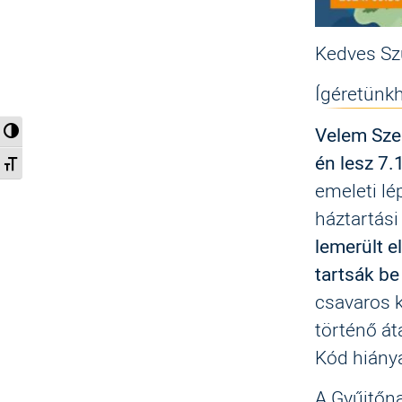
Kedves Sz
Ígéretünk
Nagy kontraszt váltása
Velem Szel
én lesz
7.1
Betűméret váltása
emeleti lé
háztartási
lemerült 
tartsák be
csavaros k
történő át
Kód hiányá
A Gyűjtőna