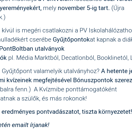
yereményekért,
mely
november 5-ig tart.
(Újra
k.)
kívül is megéri csatlakozni a PV Iskolahálózatho
hulladékért cserébe
Gyűjtőpontok
at kapnak a diá
 PontBoltban utalványok
tók
pl. Média Marktból, Decatlonból, Booklinetól, 
g Gyűjtőpont valamelyik utalványhoz?
A hetente j
mi
kvízeinek megfejtésével
Bónuszpontok szere
 balra fenn.) A Kvízmibe ponttámogatóként
hatnak a szülők, és más rokonok!
, eredményes pontvadászatot, tiszta környezetet!
tén emailt írjanak!