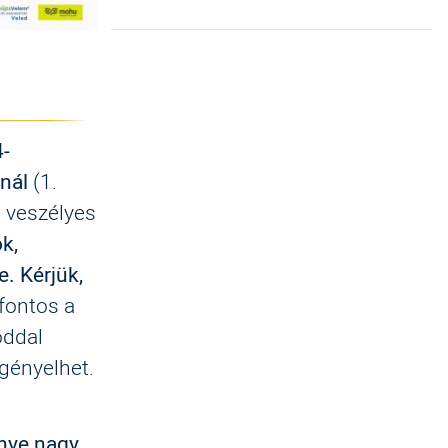
4-
rnál
(1.
e veszélyes
k,
e
.
Kérjük,
fontos a
óddal
gényelhet.
nye nagy