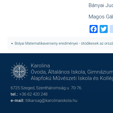
Bányai Jud
Magos Gá
Fac
T
Bolyai Matematikaverseny eredményei - ötödikesek az ors
Karolina
Óvoda, Általános Iskola, Gimnázium
Alapfokú Művészeti Iskola és Koll
6725 Szeged, Szentháromság u. 70-76.
tel.:
+36 62 420 248
e-mail:
titkarsag@karolinaiskola.hu