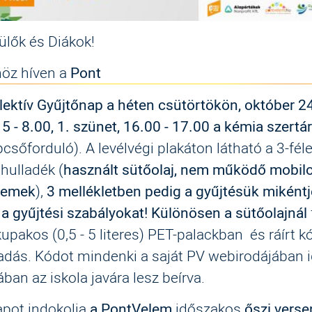
ülők és Diákok!
höz híven a
Pont
ektív Gyűjtőnap a héten csütörtökön, október 2
5 - 8.00, 1. szünet, 16.00 - 17.00 a kémia szertá
pcsőforduló).
A levélvégi plakáton látható a 3-fél
 hulladék (
használt sütőolaj, nem működő mobilo
elemek
),
3 mellékletben pedig a gyűjtésük mikéntj
 a gyűjtési szabályokat!
Különösen a sütőolajnál
upakos (0,5 - 5 literes) PET-palackban és ráírt k
adás. Kódot mindenki a saját PV webirodájában i
ban az iskola javára lesz beírva.
pot indokolja
a PontVelem
időszakos
őszi verse