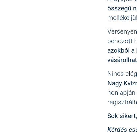
összegű n
mellékeljü
Versenyen 
behozott 
azokból a
vásárolha
Nincs elé
Nagy Kvíz
honlapján
regisztrál
Sok sikert
Kérdés ese