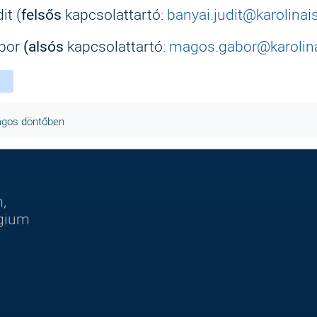
it (
felsős
kapcsolattartó:
banyai.judit@karolinai
bor
(alsós
kapcsolattartó:
magos.gabor@karolina
ebook
witter
instagram
zágos döntőben
,
égium