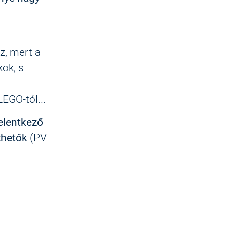
z, mert a
kok, s
LEGO-tól...
elentkező
zhetők
.(PV