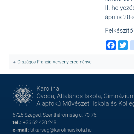
II. helyez
április 2
Felkészítő
Fac
T
Országos Francia Verseny eredménye
Karolina
Óvoda, Általános Iskola, Gimnázium
Alapfokú Művészeti Iskola és Koll
6725 Szeged, Szentháromság u. 70-76.
tel.:
+36 62 420 248
e-mail:
titkarsag@karolinaiskola.hu