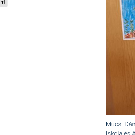
Betűméret váltása
Mucsi Dáni
Iskola és 