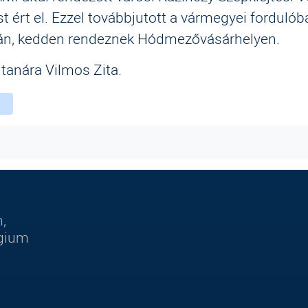
ést ért el. Ezzel továbbjutott a vármegyei fordulób
8-án, kedden rendeznek Hódmezővásárhelyen.
 tanára Vilmos Zita.
ebook
witter
instagram
,
égium