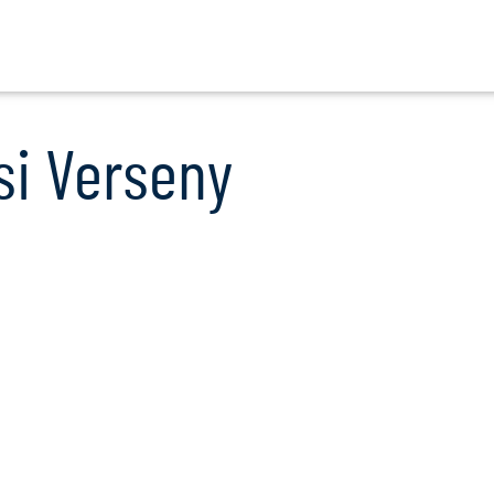
Ugrás
a
tartalomra
si Verseny