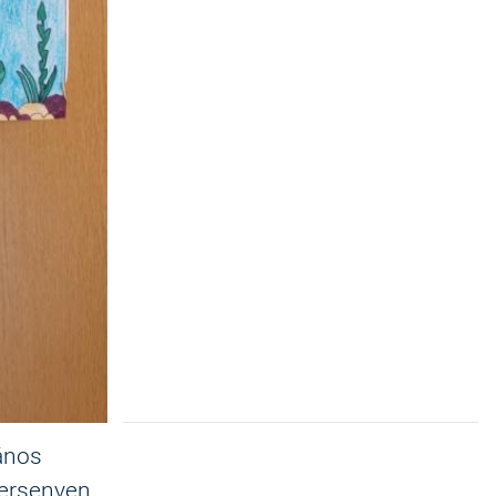
lános
Versenyen