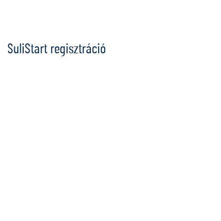
Ugrás
a
tartalomra
SuliStart regisztráció