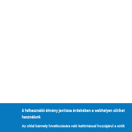
A felhasználói élmény javítása érdekében a webhelyen sütiket
használunk
Az oldal bármely hivatkozására való kattintással hozzájárul a sütik