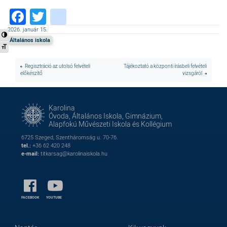
Facebook
Twitter
instagram
2026. január 15.
Nagy kontraszt váltása
Általános iskola
Betűméret váltása
Regisztráció az utolsó felvételi
Tájékoztató a központi írásbeli felvételi
előkészítő
vizsgáról
Karolina
Óvoda, Általános Iskola, Gimnázium,
Alapfokú Művészeti Iskola és Kollégium
6725 Szeged, Szentháromság u. 70-76.
tel.:
+36 62 420 248
e-mail:
titkarsag@karolinaiskola.hu
FACEBOOK
YOUTUBE