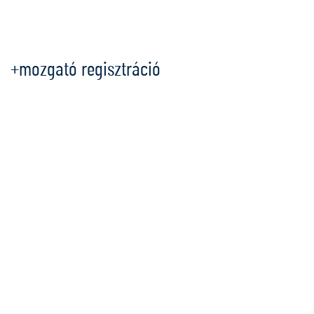
Ugrás
a
tartalomra
+mozgató regisztráció