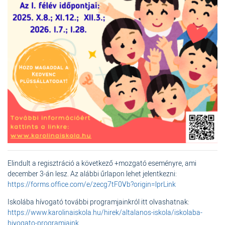
Elindult a regisztráció a következő +mozgató eseményre, ami
december 3-án lesz. Az alábbi űrlapon lehet jelentkezni:
https://forms.office.com/e/zecg7tF0Vb?origin=lprLink
Iskolába hívogató további programjainkról itt olvashatnak:
https://www.karolinaiskola.hu/hirek/altalanos-iskola/iskolaba-
hivogato-programjaink