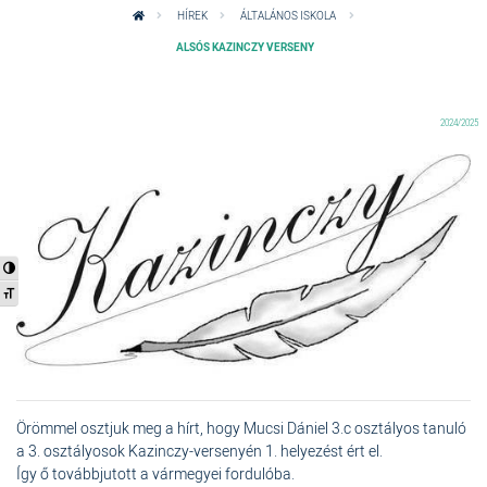
HÍREK
ÁLTALÁNOS ISKOLA
ALSÓS KAZINCZY VERSENY
2024/2025
Nagy kontraszt váltása
Betűméret váltása
Örömmel osztjuk meg a hírt, hogy Mucsi Dániel 3.c osztályos tanuló
a 3. osztályosok Kazinczy-versenyén 1. helyezést ért el.
Így ő továbbjutott a vármegyei fordulóba.