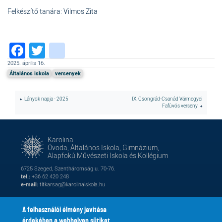
Felkészítő tanára: Vilmos Zita
Facebook
Twitter
instagram
2025. április 16.
Általános iskola
versenyek
Lányok napja - 2025
IX. Csongrád-Csanád Vármegyei
Fafúvós verseny
Karolina
Óvoda, Általános Iskola, Gimnázium,
Alapfokú Művészeti Iskola és Kollégium
6725 Szeged, Szentháromság u. 70-76.
tel.:
+36 62 420 248
e-mail:
titkarsag@karolinaiskola.hu
A felhasználói élmény javítása
érdekében a webhelyen sütiket