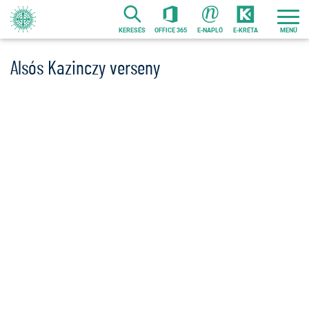
Ugrás
a
KERESÉS
OFFICE 365
E-NAPLÓ
E-KRÉTA
tartalomra
Alsós Kazinczy verseny