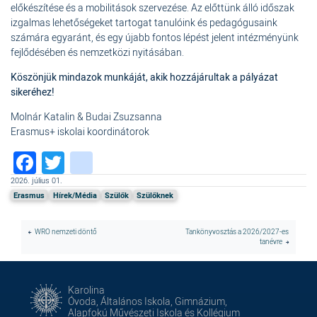
előkészítése és a mobilitások szervezése. Az előttünk álló időszak
izgalmas lehetőségeket tartogat tanulóink és pedagógusaink
számára egyaránt, és egy újabb fontos lépést jelent intézményünk
fejlődésében és nemzetközi nyitásában.
Köszönjük mindazok munkáját, akik hozzájárultak a pályázat
sikeréhez!
Molnár Katalin & Budai Zsuzsanna
Erasmus+ iskolai koordinátorok
Facebook
Twitter
instagram
2026. július 01.
Erasmus
Hírek/Média
Szülők
Szülőknek
WRO nemzeti döntő
Tankönyvosztás a 2026/2027-es
tanévre
Karolina
Óvoda, Általános Iskola, Gimnázium,
Alapfokú Művészeti Iskola és Kollégium