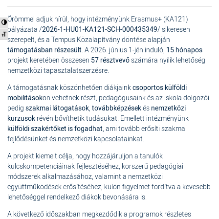
Örömmel adjuk hírül, hogy intézményünk Erasmus+ (KA121)
Nagy kontraszt váltása
pályázata /
2026-1-HU01-KA121-SCH-000435349
/ sikeresen
Betűméret váltása
szerepelt, és a Tempus Közalapítvány döntése alapján
támogatásban részesült
. A 2026. június 1-jén induló,
15 hónapos
projekt keretében összesen
57 résztvevő
számára nyílik lehetőség
nemzetközi tapasztalatszerzésre.
A támogatásnak köszönhetően diákjaink
csoportos külföldi
mobilitások
on vehetnek részt, pedagógusaink és az iskola dolgozói
pedig
szakmai látogatások
,
továbbképzések
és
nemzetközi
kurzusok
révén bővíthetik tudásukat. Emellett intézményünk
külföldi szakértőket is fogadhat
, ami tovább erősíti szakmai
fejlődésünket és nemzetközi kapcsolatainkat.
A projekt kiemelt célja, hogy hozzájáruljon a tanulók
kulcskompetenciáinak fejlesztéséhez, korszerű pedagógiai
módszerek alkalmazásához, valamint a nemzetközi
együttműködések erősítéséhez, külön figyelmet fordítva a kevesebb
lehetőséggel rendelkező diákok bevonására is.
A következő időszakban megkezdődik a programok részletes