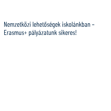
Ugrás
a
tartalomra
Nemzetközi lehetőségek iskolánkban –
Erasmus+ pályázatunk sikeres!