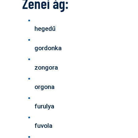
Zenei ág:
hegedű
gordonka
zongora
orgona
furulya
fuvola