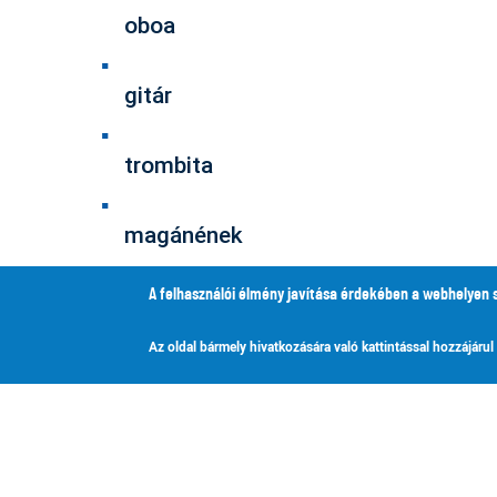
oboa
gitár
trombita
magánének
A felhasználói élmény javítása érdekében a webhelyen 
kamarazene
Az oldal bármely hivatkozására való kattintással hozzájárul
zenekarok
szolfézs