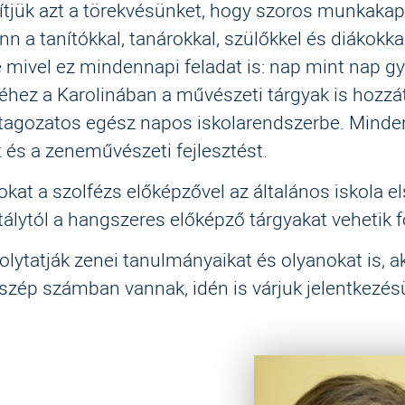
tjük azt a törekvésünket, hogy szoros munkakap
n a tanítókkal, tanárokkal, szülőkkel és diákokk
mivel ez mindennapi feladat is: nap mint nap gya
éhez a Karolinában a művészeti tárgyak is hozzát
só tagozatos egész napos iskolarendszerbe. Mind
 és a zeneművészeti fejlesztést.
kat a szolfézs előképzővel az általános iskola el
lytól a hangszeres előképző tárgyakat vehetik f
folytatják zenei tanulmányaikat és olyanokat is, 
 szép számban vannak, idén is várjuk jelentkezés