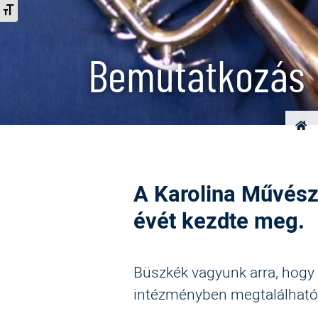
Betűméret váltása
Bemutatkozás
A Karolina Művésze
évét kezdte meg.
Büszkék vagyunk arra, hogy 
intézményben megtalálhatóa