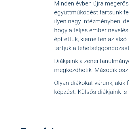
Minden évben újra megerősí
együttműködést tartsunk fen
ilyen nagy intézményben, de 
hogy a teljes ember nevelés
építettük, kiemelten az al
tartjuk a tehetséggondozást
Diákjaink a zenei tanulmányo
megkezdhetik. Második osztá
Olyan diákokat várunk, akik 
képzést. Külsős diákjaink is