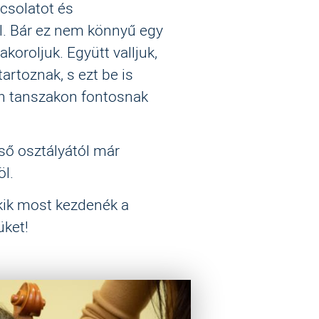
csolatot és
al. Bár ez nem könnyű egy
koroljuk. Együtt valljuk,
artoznak, s ezt be is
en tanszakon fontosnak
ső osztályától
már
öl.
akik most kezdenék a
üket!