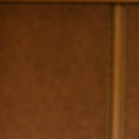
Ugrás
a
tartalomra