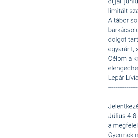
díjjal,
júni
limitált 
A
tábor so
barkácsol
dolgot ta
egyaránt, 
Célom a kr
elengedhe
Lepár Lívi
----------------
--
Jelentkezé
Július 4
-
8
a
megfelel
Gyermek 