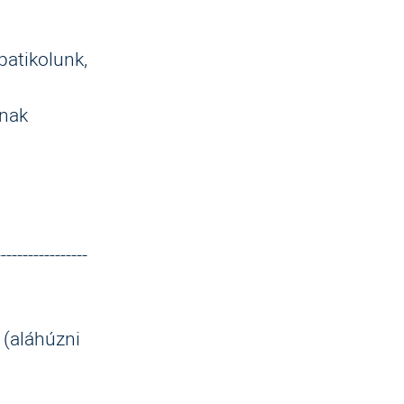
batikolunk,
knak
-----------------
(aláhúzni