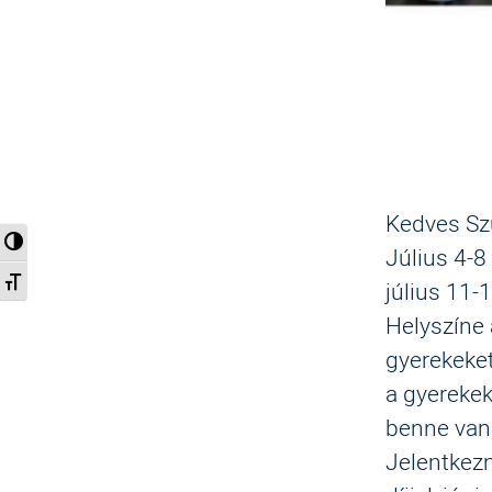
Kedves Sz
Nagy kontraszt váltása
Július 4
-
8
Betűméret váltása
július
11
-
1
Helyszíne 
gyerekeket
a
gyerekek
benne van
Jelentkezn