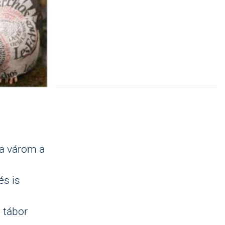
ra várom a
és is
a tábor