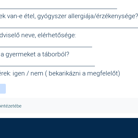
___________________________________________
ek van
-
e étel, gyógyszer allergiája/
érzékenysége
__________________________________________________
dviselő neve,
elérhetősége:
__________________________________
el a gyermeket a táborból?
___________________________________
rek:
igen / nem
( bekarikázni a megfelelőt)
ebook
witter
instagram
óintézetébe