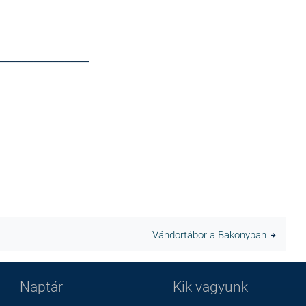
?
____
___________
Vándortábor a Bakonyban
Naptár
Kik vagyunk
Lábléc
Footer