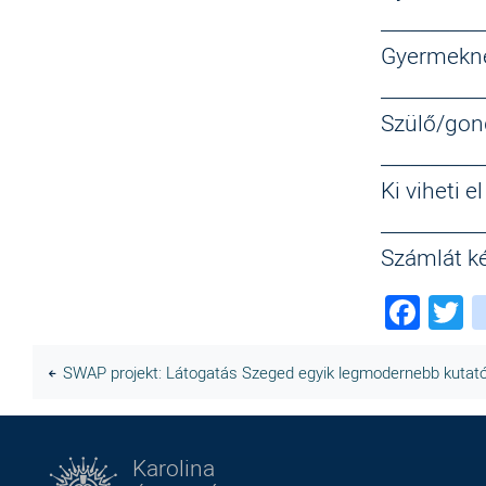
__________
Gyermekn
__________
Szülő/gon
_
_________
Ki viheti 
__________
Számlát ké
Fac
T
SWAP projekt: Látogatás Szeged egyik legmodernebb kutat
Karolina