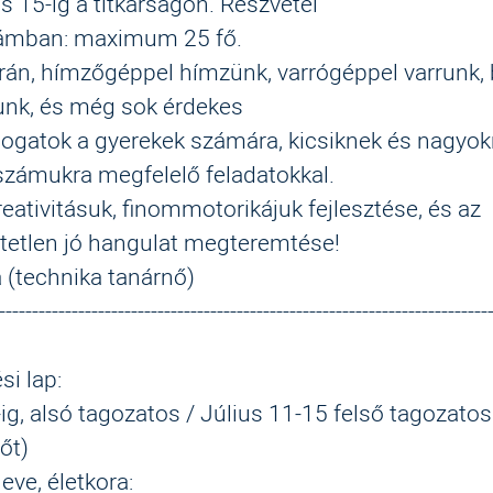
us 15
-
ig
a titkárságon
. Részvétel
számban: maximum 25 fő.
rán, hímzőgéppel hímzünk, varrógéppel varrunk, 
unk, és még sok érdekes
rtogatok a gyerekek számára
, kicsiknek és nagyo
számukra megfelelő feladatokkal
.
eativitásuk, finommotorikájuk fejlesztése,
és az
tetlen jó hangulat megteremtése!
a (technika tanárnő)
--------------------------------------------------------------------------
si lap:
-
ig, alsó tagozatos
/ Július 11
-
15 felső tagozatos
őt)
neve
, életkora: