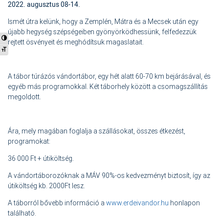
2022. augusztus 08-14.
Ismét útra kelünk, hogy a Zemplén, Mátra és a Mecsek után egy
újabb hegység szépségeiben gyönyörködhessünk, felfedezzük
Nagy kontraszt váltása
rejtett ösvényeit és meghódítsuk magaslatait.
Betűméret váltása
A tábor túrázós vándortábor, egy hét alatt 60-70 km bejárásával, és
egyéb más programokkal. Két táborhely között a csomagszállítás
megoldott.
Ára, mely magában foglalja a szállásokat, összes étkezést,
programokat:
36 000 Ft + útiköltség.
A vándortáborozóknak a MÁV 90%-os kedvezményt biztosít, így az
útiköltség kb. 2000Ft lesz.
A táborról bővebb információ a
www.erdeivandor.hu
honlapon
található.