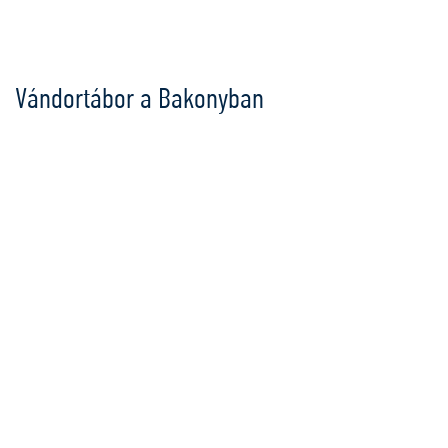
Ugrás
a
tartalomra
Vándortábor a Bakonyban