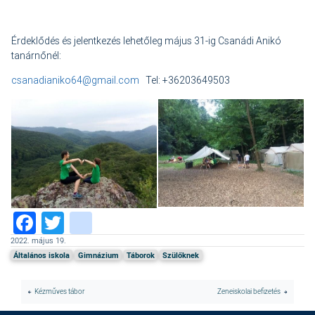
Érdeklődés és jelentkezés lehetőleg május 31-ig Csanádi Anikó
tanárnőnél:
csanadianiko64@gmail.com
Tel: +36203649503
Facebook
Twitter
instagram
2022. május 19.
Általános iskola
Gimnázium
Táborok
Szülőknek
Kézműves tábor
Zeneiskolai befizetés