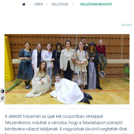
HÍREK
KOLLÉGIUM
KOLLÉGIUMI BEAVATÓ
2021/2022
Nagy kontraszt váltása
Betűméret váltása
A délelőtt folyamán az újak két csoportban, térképpel
felszerelkezve, indultak a városba, hogy a feladatlapon szereplő
kérdésekre választ találjanak. A nagyobbak távolról segítették őket.