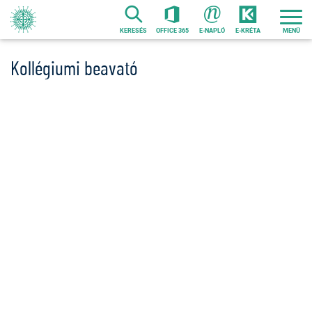
Ugrás
a
KERESÉS
OFFICE 365
E-NAPLÓ
E-KRÉTA
tartalomra
Kollégiumi beavató