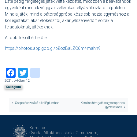
Este pedig fergeteges játék vette kezdetét, miközben a beavatandók
egyenként mentek végig a szellemkastéllyá változtatott épületen.
Mind a játék, mind a bátorságpróba közelebb hozta egymáshoz a
kollégistákat, akár előkészítői, akár „elszenvedői” voltak a
feladatoknak, játékoknak.
A többi kép itt érhető el:
https://photos.app.goo.gl/p8ozBaLZC6m4mahh9
Facebook
Twitter
instagram
2021. október 12.
Kollégium
Csapatösszerázó a kollégiumban
Karolina hívogató nagycsoportos
gyerekeknek
Karolina
Óvoda, Általános Iskola, Gimnázium,