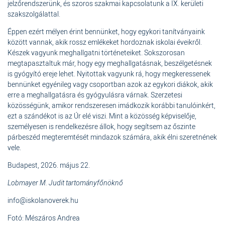
jelzőrendszerünk, és szoros szakmai kapcsolatunk a IX. kerületi
szakszolgálattal.
Éppen ezért mélyen érint bennünket, hogy egykori tanítványaink
között vannak, akik rossz emlékeket hordoznak iskolai éveikről.
Készek vagyunk meghallgatni történeteiket. Sokszorosan
megtapasztaltuk már, hogy egy meghallgatásnak, beszélgetésnek
is gyógyító ereje lehet. Nyitottak vagyunk rá, hogy megkeressenek
bennünket egyénileg vagy csoportban azok az egykori diákok, akik
erre a meghallgatásra és gyógyulásra várnak. Szerzetesi
közösségünk, amikor rendszeresen imádkozik korábbi tanulóinkért,
ezt a szándékot is az Úr elé viszi. Mint a közösség képviselője,
személyesen is rendelkezésre állok, hogy segítsem az őszinte
párbeszéd megteremtését mindazok számára, akik élni szeretnének
vele.
Budapest, 2026. május 22.
Lobmayer M. Judit tartományfőnöknő
info@iskolanoverek.hu
Fotó: Mészáros Andrea