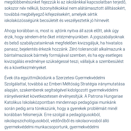
megdöbbenésünket fejezzük ki az iskolánkkal kapcsolatban terjedő,
sokszor név nélküli, bizonyítékokkal nem alátámasztott állításokért,
továbbá megbélyegző kifejezésekért, amelyek sértik
iskolaközösségünk becsületét és veszélyeztetik jó hírnevét.
Ahogy korábban is, most is: ajtónk nyitva áll azok előtt, akik úgy
érzik, hogy sérelem érte őket intézményünkben. A jogszabályoknak
és belső szabályzatainknak megfelelően kivizsgáljuk, ha hivatalos
panasz, bejelentés érkezik hozzánk. Zéró toleranciát alkalmazunk a
bántalmazások bármely formájával szemben, és ha egy esetleges
kivizsgálás eredménye szükségessé teszi, vállaljuk a szembesülést
és a következményeket.
Évek óta együttműködünk a Szerzetesi Gyermekvédelmi
Szolgálattal, továbbá az Emberi Méltóság Stratégia iránymutatása
alapján, szakemberek segítségével kidolgozott gyermekvédelmi
irányelveinket következetesen érvényesítjük. A Patrona Hungariae
Katolikus Iskolaközpontban mindennapi pedagógiai munkánk
során pedig arra törekszünk, hogy a gyerekek problémáit minél
korábban felismerjük. Erre szolgál a pedagógusokból,
iskolapszichológusokból, védőnőből és iskolaorvosból álló
gyermekvédelmi munkacsoportunk, gyermekvédelmi