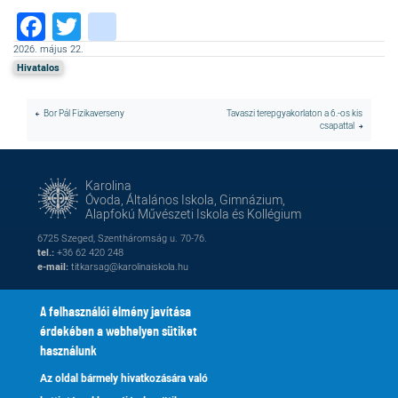
Facebook
Twitter
instagram
2026. május 22.
Hivatalos
Bor Pál Fizikaverseny
Tavaszi terepgyakorlaton a 6.-os kis
csapattal
Karolina
Óvoda, Általános Iskola, Gimnázium,
Alapfokú Művészeti Iskola és Kollégium
6725 Szeged, Szentháromság u. 70-76.
tel.:
+36 62 420 248
e-mail:
titkarsag@karolinaiskola.hu
A felhasználói élmény javítása
érdekében a webhelyen sütiket
FACEBOOK
YOUTUBE
használunk
Az oldal bármely hivatkozására való
Naptár
Kik vagyunk