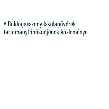
Ugrás
a
tartalomra
A Boldogasszony Iskolanővérek
tartományfőnöknőjének közleménye