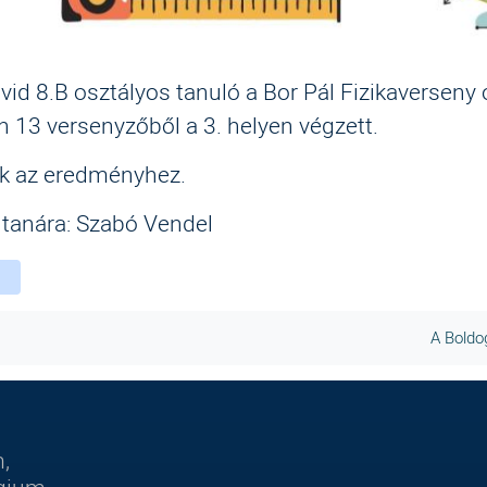
id 8.B osztályos tanuló a Bor Pál Fizikaverseny
 13 versenyzőből a 3. helyen végzett.
nk az eredményhez.
 tanára: Szabó Vendel
ebook
witter
instagram
A Boldo
,