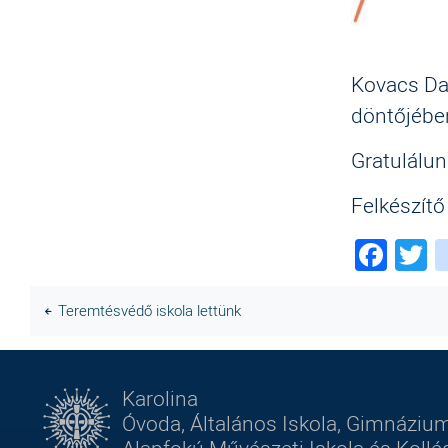
Kovacs Dav
döntőjében
Gratulálu
Felkészítő
Fac
T
Teremtésvédő iskola lettünk
Karolina
Óvoda, Általános Iskola, Gimnázium