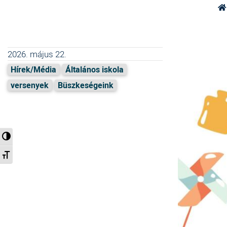
2026. május 22.
Hírek/Média
Általános iskola
versenyek
Büszkeségeink
Nagy kontraszt váltása
Betűméret váltása