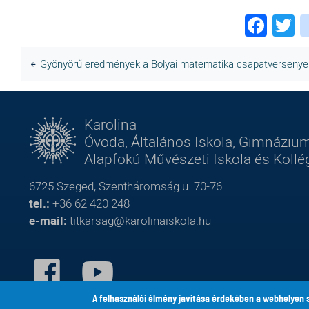
Fac
T
Gyönyörű eredmények a Bolyai matematika csapatversenye
Karolina
Óvoda, Általános Iskola, Gimnázium
Alapfokú Művészeti Iskola és Koll
6725 Szeged, Szentháromság u. 70-76.
tel.:
+36 62 420 248
e-mail:
titkarsag@karolinaiskola.hu
FACEBOOK
YOUTUBE
A felhasználói élmény javítása érdekében a webhelyen 