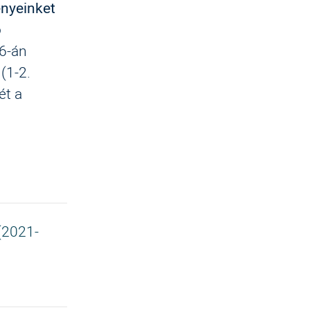
enyeinket
ó
16-án
(1-2.
ét a
(2021-