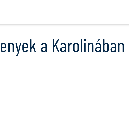
Ugrás
a
tartalomra
senyek a Karolinában