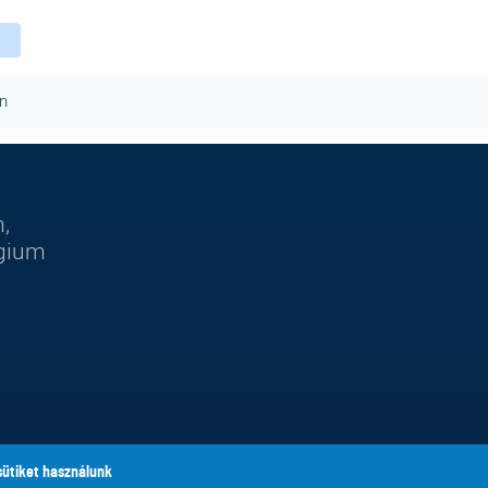
ebook
witter
instagram
n
,
égium
sütiket használunk