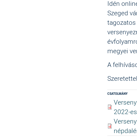
Idén onli
Szeged vá
tagozatos 
versenyez
évfolyamró
megyei ve
A felhívás
Szeretettel
CSATOLMÁNY
Verseny
2022-es
Verseny
népdalé