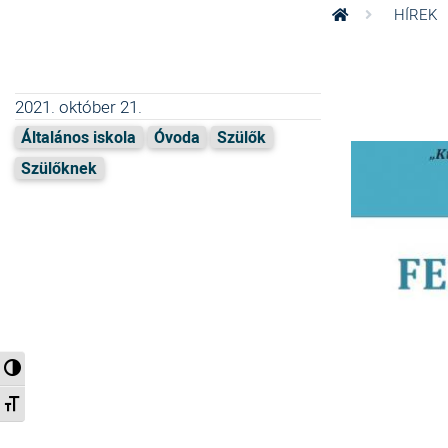
HÍREK
2021. október 21.
Általános iskola
Óvoda
Szülők
Szülőknek
Nagy kontraszt váltása
Betűméret váltása