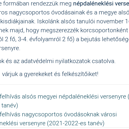
ne formában rendezzük meg
népdaléneklési vers
ros nagycsoportos óvodásainak és a megye als
kisdiákjainak. Iskolánk alsós tanulói november 
nek majd, hogy megszerezzék korcsoportonként 
l 2 fő, 3-4. évfolyamról 2 fő) a bejutás lehetőség
rsenyre.
ok és az adatvédelmi nyilatkozatok csatolva.
 várjuk a gyerekeket és felkészítőiket!
felhívás alsós megyei népdaléneklési versenyre 
 tanév)
felhívás nagycsoportos óvodásoknak városi
neklési versenyre (2021-2022-es tanév)