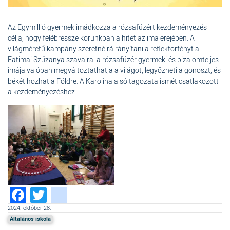
Az Egymillió gyermek imádkozza a rózsafüzért kezdeményezés
célja, hogy felébressze korunkban a hitet az ima erejében. A
világméretű kampány szeretné ráirányítani a reflektorfényt a
Fatimai Szűzanya szavaira: a rózsafüzér gyermeki és bizalomteljes
imája valóban megváltoztathatja a világot, legyőzheti a gonoszt, és
békét hozhat a Földre. A Karolina alsó tagozata ismét csatlakozott
a kezdeményezéshez.
Facebook
Twitter
instagram
2024. október 28.
Általános iskola