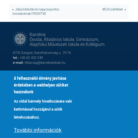
Játszódélutánok nagycsoportos
#EUCodeWeek
óvodásoknak FRISSÍTVE
Karolina
Óvoda, Általános Iskola, Gimnázium,
Alapfokú Művészeti Iskola és Kollégium
6725 Szeged, Szentháromság u. 70-76.
tel.:
+36 62 420 248
e-mail:
titkarsag@karolinaiskola.hu
A felhasználói élmény javítása
érdekében a webhelyen sütiket
FACEBOOK
YOUTUBE
használunk
Az oldal bármely hivatkozására való
Naptár
Kik vagyunk
Lábléc
Footer
kattintással hozzájárul a sütik
Alapítvány
Fenntartónk
2
menu
létrehozásához.
Galéria
Tanároknak
További információk
Adatkezelés
Kapcsolat