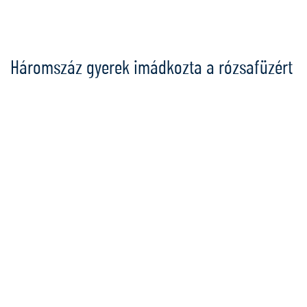
Ugrás
a
tartalomra
Háromszáz gyerek imádkozta a rózsafüzért