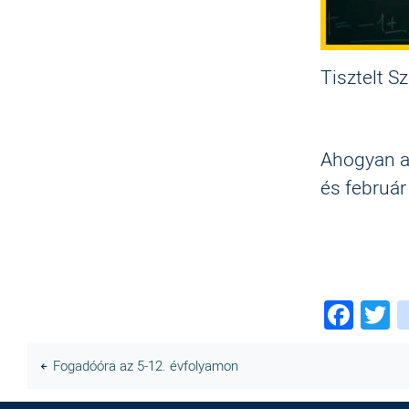
Tisztelt S
Ahogyan a 
és február
Fac
T
Fogadóóra az 5-12. évfolyamon