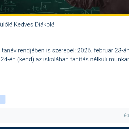
zülők! Kedves Diákok!
tanév rendjében is szerepel: 2026. február 23-án
 24-én (kedd) az iskolában tanítás nélküli munka
ebook
witter
instagram
Éd