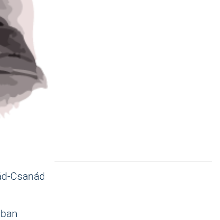
rád-Csanád
ában