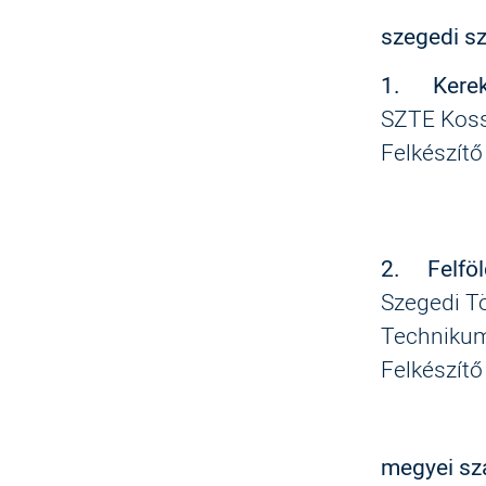
szegedi s
1.
Kere
SZTE Koss
Felkészítő
2.
Felföl
Szegedi T
Techniku
Felkészítő
megyei sz