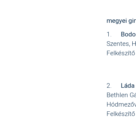
megyei g
1.
Bodor
Szentes, 
Felkészítő
2.
Láda 
Bethlen G
Hódmezőv
Felkészítő