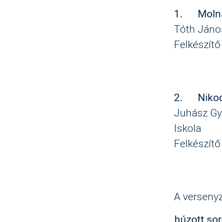
1.
Molná
Tóth János
Felkészítő
2.
Niko
Juhász Gy
Iskola
Felkészítő
A verseny
húzott so