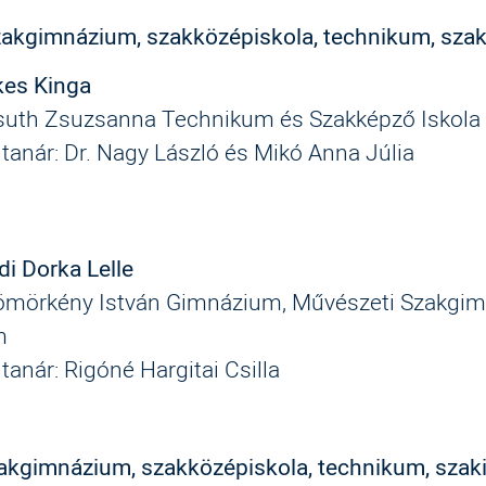
zakgimnázium, szakközépiskola, technikum, szak
kes Kinga
uth Zsuzsanna Technikum és Szakképző Iskola
 tanár: Dr. Nagy László és Mikó Anna Júlia
di Dorka Lelle
ömörkény István Gimnázium, Művészeti Szakgi
m
 tanár: Rigóné Hargitai Csilla
akgimnázium, szakközépiskola, technikum, szak