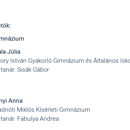
utók:
imnázium
a Júlia
ory István Gyakorló Gimnázium és Általános Isk
 tanár: Sisák Gábor
nyi Anna
adnóti Miklós Kísérleti Gimnázium
 tanár: Fabulya Andrea