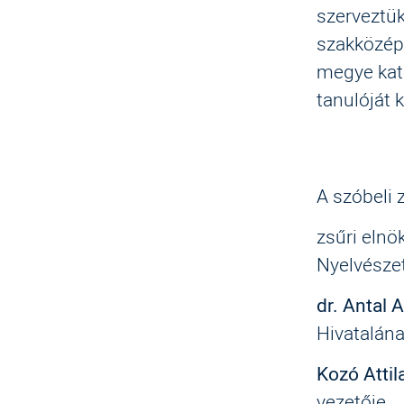
szerveztük
szakközépi
megye kat
tanulóját k
A szóbeli z
zsűri elnö
Nyelvésze
dr. Antal 
Hivatalána
Kozó Attil
vezetője.