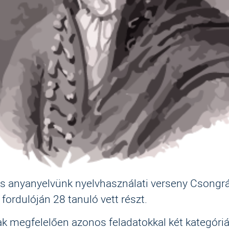
es anyanyelvünk nyelvhasználati verseny Csong
fordulóján 28 tanuló vett részt.
ak megfelelően azonos feladatokkal két kategóri