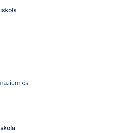
iskola
mnázium és
iskola