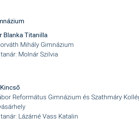
imnázium
 Blanka Titanilla
Horváth Mihály Gimnázium
 tanár: Molnár Szilvia
Kincső
ábor Református Gimnázium és Szathmáry Kollé
ásárhely
 tanár: Lázárné Vass Katalin