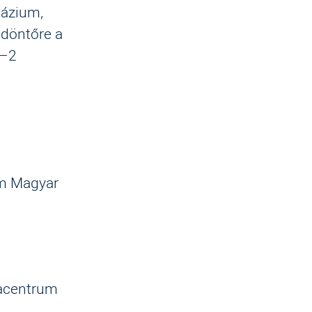
názium,
 döntőre a
2–2
m Magyar
iacentrum