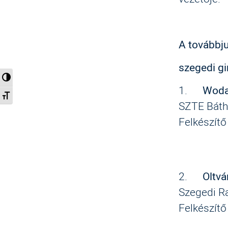
A továbbj
szegedi g
Nagy kontraszt váltása
1.
Wodal
Betűméret váltása
SZTE Báth
Felkészítő
2.
Oltvá
Szegedi R
Felkészítő