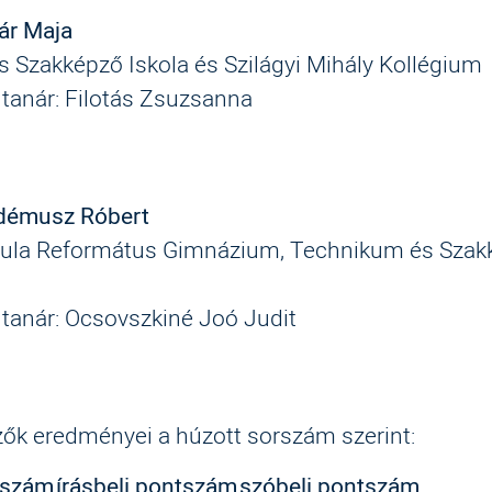
r Maja
 Szakképző Iskola és Szilágyi Mihály Kollégium
 tanár: Filotás Zsuzsanna
démusz Róbert
ula Református Gimnázium, Technikum és Szak
 tanár: Ocsovszkiné Joó Judit
zők eredményei a húzott sorszám szerint:
rszám
írásbeli pontszám
szóbeli pontszám