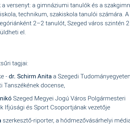
 a versenyt: a gimnáziumi tanulók és a szakgim
skola, technikum, szakiskola tanulói számára. A
egóriánként 2–2 tanulót, Szeged város szintén 
üldheti el.
sűri tagjai:
ke -
dr. Schirm Anita
a Szegedi Tudományegyete
ti Tanszékének docense,
Anikó
Szeged Megyei Jogú Város Polgármesteri
k Ifjúsági és Sport Csoportjának vezetője
a
szerkesztő-riporter, a hódmezővásárhelyi méd