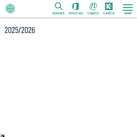
Ugrás
a
KERESÉS
OFFICE 365
E-NAPLÓ
E-KRÉTA
tartalomra
2025/2026
Nagy kontraszt váltása