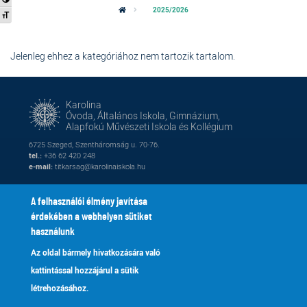
2025/2026
Betűméret váltása
Jelenleg ehhez a kategóriához nem tartozik tartalom.
Karolina
Óvoda, Általános Iskola, Gimnázium,
Alapfokú Művészeti Iskola és Kollégium
6725 Szeged, Szentháromság u. 70-76.
tel.:
+36 62 420 248
e-mail:
titkarsag@karolinaiskola.hu
A felhasználói élmény javítása
érdekében a webhelyen sütiket
FACEBOOK
YOUTUBE
használunk
Az oldal bármely hivatkozására való
Naptár
Kik vagyunk
Lábléc
Footer
kattintással hozzájárul a sütik
Alapítvány
Fenntartónk
2
menu
létrehozásához.
Galéria
Tanároknak