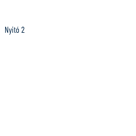
Ugrás
a
tartalomra
Nyitó 2