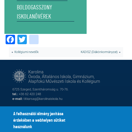
BOLDOGASSZONY
ISKOLANŐVÉREK
Facebook
Twitter
instagram
Kollégiumi nevelők
KADISZ (Diákönkormányzat)
Karolina
Óvoda, Általános Iskola, Gimnázium,
Alapfokú Művészeti Iskola és Kollégium
6725 Szeged, Szentháromság u. 70-76.
tel.:
+36 62 420 248
e-mail:
titkarsag@karolinaiskola.hu
A felhasználói élmény javítása
érdekében a webhelyen sütiket
FACEBOOK
YOUTUBE
használunk