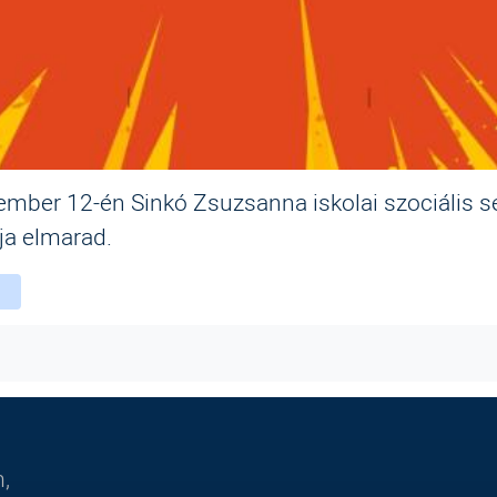
mber 12-én Sinkó Zsuzsanna iskolai szociális s
ja elmarad.
ebook
witter
instagram
,