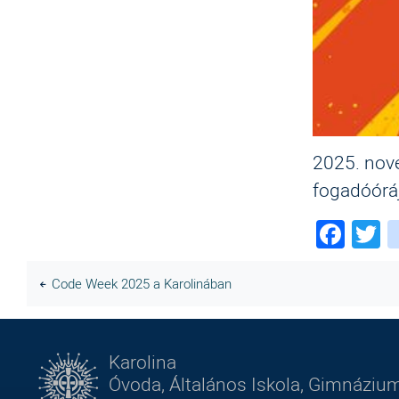
2025. nove
fogadóórá
Fac
T
Code Week 2025 a Karolinában
Karolina
Óvoda, Általános Iskola, Gimnázium