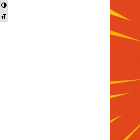
Nagy kontraszt váltása
Betűméret váltása