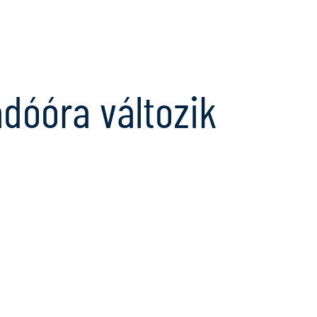
Ugrás
a
tartalomra
adóóra változik