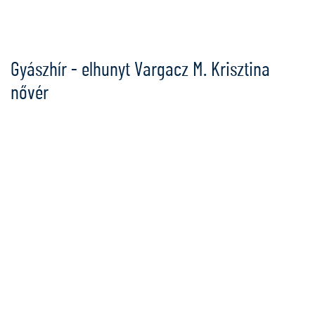
Ugrás
a
tartalomra
Gyászhír - elhunyt Vargacz M. Krisztina
nővér