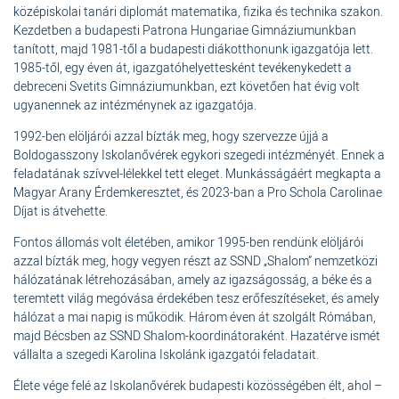
középiskolai tanári diplomát matematika, fizika és technika szakon.
Kezdetben a budapesti Patrona Hungariae Gimnáziumunkban
tanított, majd 1981-től a budapesti diákotthonunk igazgatója lett.
1985-től, egy éven át, igazgatóhelyettesként tevékenykedett a
debreceni Svetits Gimnáziumunkban, ezt követően hat évig volt
ugyanennek az intézménynek az igazgatója.
1992-ben elöljárói azzal bízták meg, hogy szervezze újjá a
Boldogasszony Iskolanővérek egykori szegedi intézményét. Ennek a
feladatának szívvel-lélekkel tett eleget. Munkásságáért megkapta a
Magyar Arany Érdemkeresztet, és 2023-ban a Pro Schola Carolinae
Díjat is átvehette.
Fontos állomás volt életében, amikor 1995-ben rendünk elöljárói
azzal bízták meg, hogy vegyen részt az SSND „Shalom” nemzetközi
hálózatának létrehozásában, amely az igazságosság, a béke és a
teremtett világ megóvása érdekében tesz erőfeszítéseket, és amely
hálózat a mai napig is működik. Három éven át szolgált Rómában,
majd Bécsben az SSND Shalom-koordinátoraként. Hazatérve ismét
vállalta a szegedi Karolina Iskolánk igazgatói feladatait.
Élete vége felé az Iskolanővérek budapesti közösségében élt, ahol –