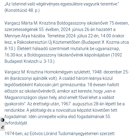
„Az Istennel való végérvényes egyesülésre vagyunk teremtve.”
(Konstitúció 48. p.)
Vargacz Márta M. Krisztina Boldogasszony iskolanővér 75 évesen,
szerzetességének 55. évében, 2024. június 26-án hazatért a
Mennyei Atya házába. Temetése 2024. július 22-én, 14.00 órakor
lesz, a Rákoskeresztúri Új Köztemetőben (Budapest X. Kozma utca
8-10.). Életéért hálaadó szentmisét mutatunk be ugyanaznap,
16.30-kor, a Boldogasszony Iskolanővérek kápolnájában (1092
Budapest Knézich u. 3-13.)
Vargacz M. Krisztina Homokmégyen született, 1948. december 25-
én (karácsonyi ajándék volt). A család három leánya közül
legidősebbként Kalocsán járt gimnáziumba. 18 évesen hallott
először az iskolanővérekről, amikor azt kereste, hogy „van-e
Magyarországon olyan hely, ahol emelt fővel lehet a vallást
gyakorolni”. Az érettségi után, 1967. augusztus 28-án lépett be a
rendünkbe. A jelöltségi és a noviciátusi képzést követően tett
fogadalmat. Idén ünnepelte volna első fogadalmának 55.
Nagy kontraszt váltása
évfordulóját.
Betűméret váltása
1974-ben, az Eötvös Lóránd Tudományegyetemen szerzett