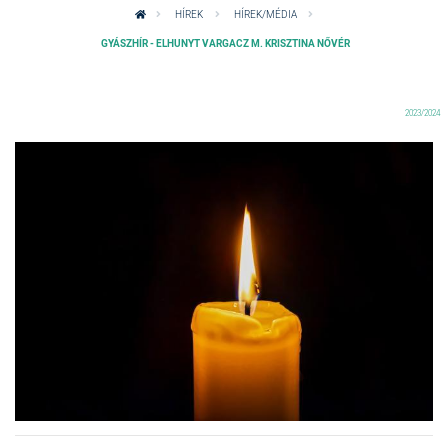
HÍREK
HÍREK/MÉDIA
GYÁSZHÍR - ELHUNYT VARGACZ M. KRISZTINA NŐVÉR
2023/2024