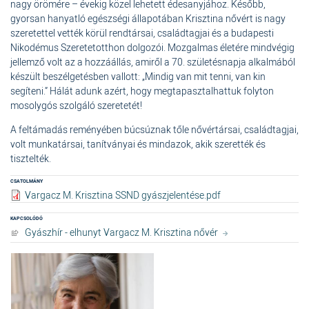
nagy örömére – évekig közel lehetett édesanyjához. Később,
gyorsan hanyatló egészségi állapotában Krisztina nővért is nagy
szeretettel vették körül rendtársai, családtagjai és a budapesti
Nikodémus Szeretetotthon dolgozói. Mozgalmas életére mindvégig
jellemző volt az a hozzáállás, amiről a 70. születésnapja alkalmából
készült beszélgetésben vallott: „Mindig van mit tenni, van kin
segíteni.” Hálát adunk azért, hogy megtapasztalhattuk folyton
mosolygós szolgáló szeretetét!
A feltámadás reményében búcsúznak tőle nővértársai, családtagjai,
volt munkatársai, tanítványai és mindazok, akik szerették és
tisztelték.
CSATOLMÁNY
Vargacz M. Krisztina SSND gyászjelentése.pdf
KAPCSOLÓDÓ
Gyászhír - elhunyt Vargacz M. Krisztina nővér