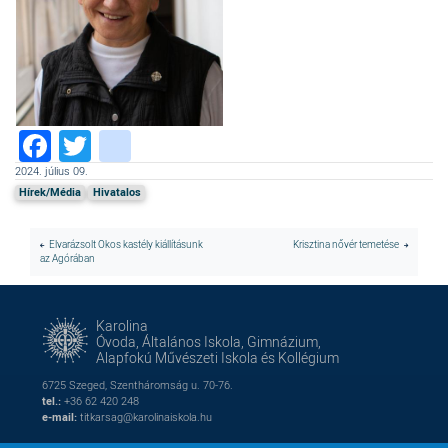
Facebook
Twitter
instagram
2024. július 09.
Hírek/Média
Hivatalos
Elvarázsolt Okos kastély kiállításunk
Krisztina nővér temetése
az Agórában
Karolina
Óvoda, Általános Iskola, Gimnázium,
Alapfokú Művészeti Iskola és Kollégium
6725 Szeged, Szentháromság u. 70-76.
tel.:
+36 62 420 248
e-mail:
titkarsag@karolinaiskola.hu