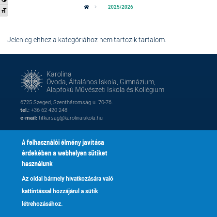
2025/2026
Betűméret váltása
Jelenleg ehhez a kategóriához nem tartozik tartalom.
Karolina
Óvoda, Általános Iskola, Gimnázium,
Alapfokú Művészeti Iskola és Kollégium
6725 Szeged, Szentháromság u. 70-76.
tel.:
+36 62 420 248
e-mail:
titkarsag@karolinaiskola.hu
A felhasználói élmény javítása
érdekében a webhelyen sütiket
FACEBOOK
YOUTUBE
használunk
Az oldal bármely hivatkozására való
Naptár
Kik vagyunk
Lábléc
Footer
kattintással hozzájárul a sütik
Alapítvány
Fenntartónk
2
menu
létrehozásához.
Galéria
Tanároknak