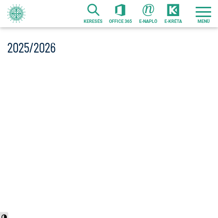
Ugrás
a
KERESÉS
OFFICE 365
E-NAPLÓ
E-KRÉTA
tartalomra
2025/2026
Nagy kontraszt váltása